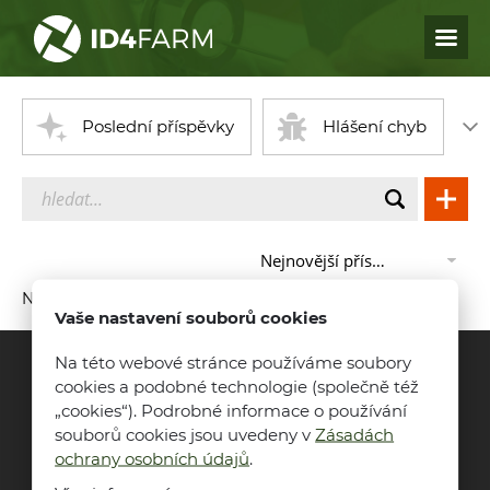
Domů
Webináře zdarma
Poslední příspěvky
Hlášení chyb
Kurz
Blog
Fórum
Atlas patogenů
Nejnovější příspěvky
Kontakt
Nebyly nalezeny žádné příspěvky.
Vaše nastavení souborů cookies
Nemáte účet?
Zaregistrujte se...
Na této webové stránce používáme soubory
cookies a podobné technologie (společně též
Přihlásit se
„cookies“). Podrobné informace o používání
souborů cookies jsou uvedeny v
Zásadách
Přihlášení mohou přispívat do fóra. Pro přístup do
ochrany osobních údajů
.
aplikace ID4FARM se přihlaste
zde
. Lze používat