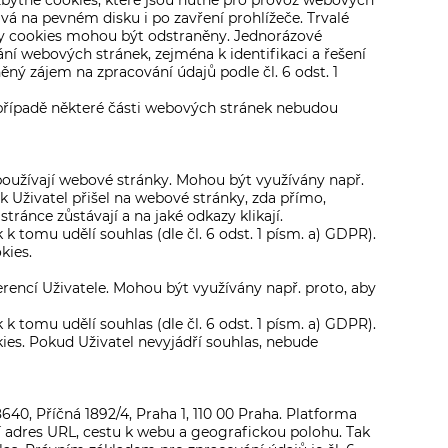
ytné cookies, které jsou nutné pro provoz webových
ává na pevném disku i po zavření prohlížeče. Trvalé
ry cookies mohou být odstraněny. Jednorázové
ní webových stránek, zejména k identifikaci a řešení
ný zájem na zpracování údajů podle čl. 6 odst. 1
m případě některé části webových stránek nebudou
používají webové stránky. Mohou být využívány např.
k Uživatel přišel na webové stránky, zda přímo,
ránce zůstávají a na jaké odkazy klikají.
k tomu udělí souhlas (dle čl. 6 odst. 1 písm. a) GDPR).
kies.
encí Uživatele. Mohou být využívány např. proto, aby
k tomu udělí souhlas (dle čl. 6 odst. 1 písm. a) GDPR).
s. Pokud Uživatel nevyjádří souhlas, nebude
8640, Příčná 1892/4, Praha 1, 110 00 Praha. Platforma
í adres URL, cestu k webu a geografickou polohu. Tak