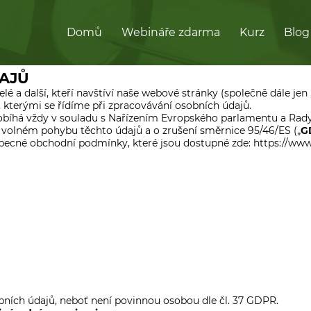
Domů
Webináře zdarma
Kurz
Blog
AJŮ
elé a další, kteří navštíví naše webové stránky (společně dále je
, kterými se řídíme při zpracovávání osobních údajů.
obíhá vždy v souladu s Nařízením Evropského parlamentu a Rady (
 volném pohybu těchto údajů a o zrušení směrnice 95/46/ES („
G
obecné obchodní podmínky, které jsou dostupné zde: https://ww
ních údajů, neboť není povinnou osobou dle čl. 37 GDPR.