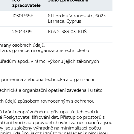
IČO
Sídlo zpracovatele
zpracovatele
10301365E
61 Lordou Vironos str., 6023
Larnaca, Cyprus
26043319
Ktiš 2, 384 03, KTIŠ
rany osobních údajů.
 tzn. s garancemi organizačně-technického
úřadům apod., v rámci výkonu jejich zákonných
 přiměřená a vhodná technická a organizační
chnická a organizační opatření zavedena i u této
bních údajů způsobem rovnocenným s ochranou
erá brání neoprávněnému přístupu třetích osob k
 Poskytovatel šifrování dat. Přístup do prostorů s
tření tvoří sadu pravidel chování zaměstnanců a jsou
py jsou založeny výhradně na minimalizaci počtu
bním údajům, jakož i způsoby nakládání s nimi jsou