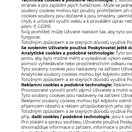
Technické cookies a podobné technologie:
Z důvodu
stránek a pro zajištění jejich funkčnosti. Může se jed
soubory cookies mohou být použity prohlížečem při 
cookies soubory jsou dočasné a jsou smazány, jakmile 
chyb, k určování využití webu a k provádění úprav neb
písm. f) GDPR.
Svůj prohlížeč může Uživatel nastavit tak, aby tyto 
fungovat.
Totožným způsobem a ze stejných důvodů využívá Po
Se svolením Uživatele používá Poskytovatel ještě da
Analytické cookies a podobné technologie:
Tyto sou
proto, aby bylo možné měřit a vylepšovat výkon webový
pomocí vyhledávače nebo prostřednictvím odkazu na soci
Tyto soubory cookies jsou nastaveny na zařízení Uživat
Analytické soubory cookies mohou být kdykoliv odmí
Totožným způsobem a ze stejných důvodů využívá Po
Reklamní cookies a podobné technologie:
Reklamní 
Provozovatel vytvořil profil zájmů Uživatele a mohli s
Tyto soubory cookies jsou nastaveny na zařízení Uživat
Reklamní soubory cookies mohou být kdykoliv odmítn
příjemcem obsahů a reklam přizpůsobených jeho zá
Totožným způsobem a ze stejných důvodů využívá Po
příp.
další cookies / podobné technologie
, jsou-li u
Pro získání a správu souhlasu Uživatele používá Poskyto
shromažďuje informace o zařízení, informace o prohl