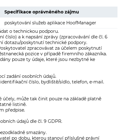
Specifikace oprávněného zájmu
poskytování služeb aplikace HoofManager
ádat o technickou podporu.
í číslo) a k napsání zprávy (zpracovávání dle čl. 6
ení dotazu/poskytnutí technické podpory.
e Poskytovatel zpracovávat za účelem poskytnutí
městnanecká pozice v případě firemního zákazníka.
ány pouze ty údaje, které jsou nezbytné ke
í zadání osobních údajů.
entifikační číslo, bydliště/sídlo, telefon, e-mail.
é účely, může tak činit pouze na základě platně
tné listině.
m předpise.
sobních údajů dle čl. 9 GDPR.
 bezodkladně smazány.
vatel po dobu, kterou stanoví příslušné právní