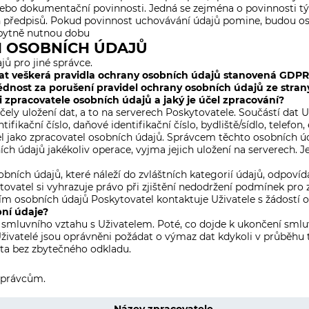
ebo dokumentační povinnosti. Jedná se zejména o povinnosti týka
předpisů. Pokud povinnost uchovávání údajů pomine, budou os
zbytně nutnou dobu
 OSOBNÍCH ÚDAJŮ
ů pro jiné správce.
at veškerá pravidla ochrany osobních údajů stanovená GDPR a
nost za porušení pravidel ochrany osobních údajů ze strany
 zpracovatele osobních údajů a jaký je účel zpracování?
čely uložení dat, a to na serverech Poskytovatele. Součástí dat 
ifikační číslo, daňové identifikační číslo, bydliště/sídlo, telefo
el jako zpracovatel osobních údajů. Správcem těchto osobních úd
ích údajů jakékoliv operace, vyjma jejich uložení na serverech.
bních údajů, které náleží do zvláštních kategorií údajů, odpovíd
ytovatel si vyhrazuje právo při zjištění nedodržení podmínek pro
ím osobních údajů Poskytovatel kontaktuje Uživatele s žádostí o
ní údaje?
 smluvního vztahu s Uživatelem. Poté, co dojde k ukončení smlu
ivatelé jsou oprávněni požádat o výmaz dat kdykoli v průběhu t
ta bez zbytečného odkladu.
správcům.