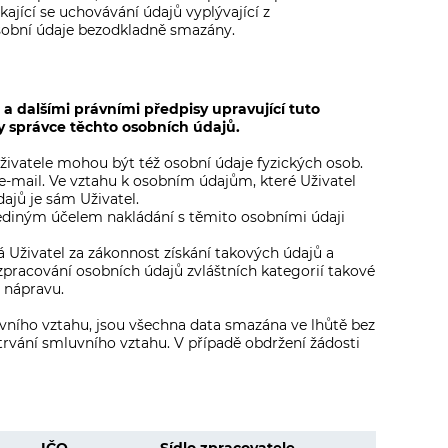
jící se uchovávání údajů vyplývající z
obní údaje bezodkladně smazány.
 dalšími právními předpisy upravující tuto
 správce těchto osobních údajů.
Uživatele mohou být též osobní údaje fyzických osob.
n, e-mail. Ve vztahu k osobním údajům, které Uživatel
ajů je sám Uživatel.
 Jediným účelem nakládání s těmito osobními údaji
á Uživatel za zákonnost získání takových údajů a
 zpracování osobních údajů zvláštních kategorií takové
 nápravu.
vního vztahu, jsou všechna data smazána ve lhůtě bez
rvání smluvního vztahu. V případě obdržení žádosti