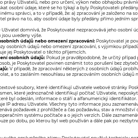
o právy Uživatelů, nebo pro určení, výkon nebo obhajobu právní
kat osobní údaje, které se ho týkají a byly Poskytovateli předá
inému správci, a to v případě, že: a) zpracování je založeno na 
el právo na to, aby osobní údaje byly předány přímo jedním spr
 Uživatel domnívá, že Poskytovatel nezpracovává jeho osobní 
 jsou uvedeny výše.
osobních údajů nebo omezení zpracování:
Poskytovatel je po
zy osobních údajů nebo omezení zpracování, s výjimkou případů
uje jej Poskytovatel o těchto příjemcích.
ení osobních údajů:
Pokud je pravděpodobné, že určitý případ 
 osob, je Poskytovatel povinen oznámit toto porušení bez zbyteč
ajů:
V případě, že zpracování některých z osobních údajů probíh
lat, a to zasláním nesouhlasu se zpracováním osobních údajů 
xtové soubory, které identifikují uživatele webové stránky Posky
ísmen, které jednoznačně identifikují počítač Uživatele, neposkyt
é byl odeslán, informace o stáří a alfanumerický identifikátor.
je IP adresu Uživatele. Všechny tyto informace jsou zaznamená
enává požadavek z prohlížeče a čas požadavku, stav a množství
peračním systému počítače a o jejich verzích. Dále zaznamenává
ouze po dobu, po kterou byl web používán a dále pak po nezbytno