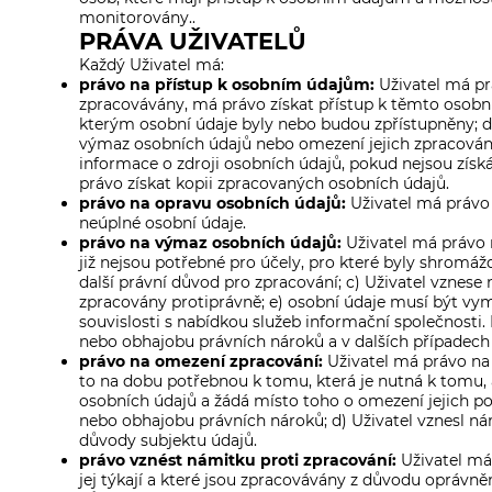
monitorovány..
PRÁVA UŽIVATELŮ
Každý Uživatel má:
právo na přístup k osobním údajům:
Uživatel má prá
zpracovávány, má právo získat přístup k těmto osobní
kterým osobní údaje byly nebo budou zpřístupněny; d
výmaz osobních údajů nebo omezení jejich zpracování
informace o zdroji osobních údajů, pokud nejsou získ
právo získat kopii zpracovaných osobních údajů.
právo na opravu osobních údajů:
Uživatel má právo n
neúplné osobní údaje.
právo na výmaz osobních údajů:
Uživatel má právo n
již nejsou potřebné pro účely, pro které byly shromáž
další právní důvod pro zpracování; c) Uživatel vznese
zpracovány protiprávně; e) osobní údaje musí být vym
souvislosti s nabídkou služeb informační společnosti.
nebo obhajobu právních nároků a v dalších případec
právo na omezení zpracování:
Uživatel má právo na 
to na dobu potřebnou k tomu, která je nutná k tomu, 
osobních údajů a žádá místo toho o omezení jejich použ
nebo obhajobu právních nároků; d) Uživatel vznesl n
důvody subjektu údajů.
právo vznést námitku proti zpracování:
Uživatel má 
jej týkají a které jsou zpracovávány z důvodu opráv