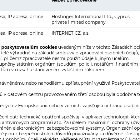
Název zpracovatele
sa, IP adresa, online
Hostinger International Ltd., Cyprus
private limited company
sa, IP adresa, online
INTERNET CZ, a.s.
ž
poskytovatelům cookies
uvedeným níže v těchto Zásadách och
elé výhradně na základě smlouvy o zpracování osobních údajů,
, přičemž zpracovatelé nesmí použít údaje k jiným účelům.
upněny státním orgánům (soudům, policii, notářům, finančním 
ktům v rozsahu stanoveném zvláštním zákonem.
oprávněnému nebo nahodilému zpřístupnění využívá Poskytovatel
erů v datovém centru provozovaném třetí osobou byla obdobná te
těných v Evropské unii nebo v zemích, zajišťující ochranu oso
ení dat: Technická opatření spočívají v aplikaci technologií, kt
ch antivirových programů atp. Za účelem maximální ochrany užívá
ráněn elektronickými zabezpečovacími systémy. Organizační opa
eré jsou z bezpečnostních důvodů považovány za důvěrné. Postu
 s osobními údaji nakládat. Veškeré přístupy zaměstnanců k oso