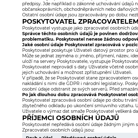
předpisy. Jde například o zákonné uchovávání údajů n
občanskoprávních, obchodněprávních nebo daňových 
Ostatní osobní údaje jsou zpracovávány po dobu: ne
POSKYTOVATEL ZPRACOVATELEM
Poskytovatel vystupuje jako zpracovatel osobních údaj
Správce těchto osobních údajů je povinen dodržov
problematiku. Poskytovatel nenese žádnou odpověd
Jaké osobní údaje Poskytovatel zpracovává v pozici
Poskytovatel poskytuje Uživateli datový prostor pro ú
Může se jednat zejména o: jméno, příjmení, název, ident
uloží na servery Poskytovatele, vystupuje Poskytovat
Poskytovatel neprovádí s daty Uživatele včetně osobn
jejich uchovávání a možnost zpřístupnění Uživateli.
V případě, že se Poskytovatel stane zpracovatelem oso
nakládání s nimi dle GDPR i národní legislativy. Posk
osobní údaje odstranit ze svých serverů. Před smazán
Po jak dlouhou dobu zpracovává Poskytovatel osob
Poskytovatel zpracovává osobní údaje po dobu trvání
zbytečného odkladu po ukončení smluvního vztahu. Už
Uživatele o výmaz dat smaže Poskytovatel veškerá da
PŘÍJEMCI OSOBNÍCH ÚDAJŮ
Poskytovatel nepředává osobní údaje žádným jiným 
Zpracovateli osobních údajů jsou: