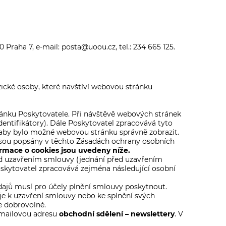
 Praha 7, e-mail:
posta@uoou.cz
, tel.: 234 665 125.
zické osoby, které navštíví webovou stránku
ránku Poskytovatele. Při návštěvě webových stránek
identifikátory). Dále Poskytovatel zpracovává tyto
u, aby bylo možné webovou stránku správně zobrazit.
 jsou popsány v těchto Zásadách ochrany osobních
rmace o cookies jsou uvedeny níže.
ed uzavřením smlouvy (jednání před uzavřením
skytovatel zpracovává zejména následující osobní
údajů musí pro účely plnění smlouvy poskytnout.
je k uzavření smlouvy nebo ke splnění svých
e dobrovolné.
-mailovou adresu
obchodní sdělení – newslettery
. V