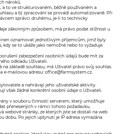
ch nároků.
ny, a to ve strukturovaném, běžně používaném a
souhlasu a b) zpracování se provádí automatizovaně. Při
ávcem správci druhému, je-li to technicky
údaje zákonným způsobem, má právo podat stížnost u
vinen oznamovat jednotlivým příjemcům, jimž byly
, kdy se to ukáže jako nemožné nebo to vyžaduje
porušení zabezpečení osobních údajů bude mít za
ného odkladu Uživateli.
á na základě souhlasu, má Uživatel právo svůj souhlas
na e-mailovou adresu: office@farmsystem.cz.
tovatele a nahrávají jeho uživatelské aktivity.
ují však žádné konkrétní osobní údaje o Uživateli.
vány v souboru činnosti serverem, který umožňuje
 dat přenesených v rámci tohoto požadavku.
 webové stránky, ze kterých jste se dostali na web
u dobu. Po jejich uplynutí je IP adresa vymazána