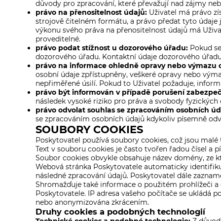
důvody pro zpracování, které převažují nad zájmy neb
právo na přenositelnost údajů:
Uživatel má právo zís
strojově čitelném formátu, a právo předat tyto údaje j
výkonu svého práva na přenositelnost údajů má Uživat
proveditelné.
právo podat stížnost u dozorového úřadu:
Pokud se
dozorového úřadu. Kontaktní údaje dozorového úřadu
právo na informace ohledně opravy nebo výmazu 
osobní údaje zpřístupněny, veškeré opravy nebo výma
nepřiměřené úsilí. Pokud to Uživatel požaduje, inform
právo být informován v případě porušení zabezpeč
následek vysoké riziko pro práva a svobody fyzických
právo odvolat souhlas se zpracováním osobních úd
se zpracováním osobních údajů kdykoliv písemně odvo
SOUBORY COOKIES
Poskytovatel používá soubory cookies, což jsou malé te
Text v souboru cookies je často tvořen řadou čísel a p
Soubor cookies obvykle obsahuje název domény, ze kter
Webová stránka Poskytovatele automaticky identifiku
následné zpracování údajů. Poskytovatel dále zaznam
Shromažďuje také informace o použitém prohlížeči a o
Poskytovatele. IP adresa vašeho počítače se ukládá p
nebo anonymizována zkrácením.
Druhy cookies a podobných technologií