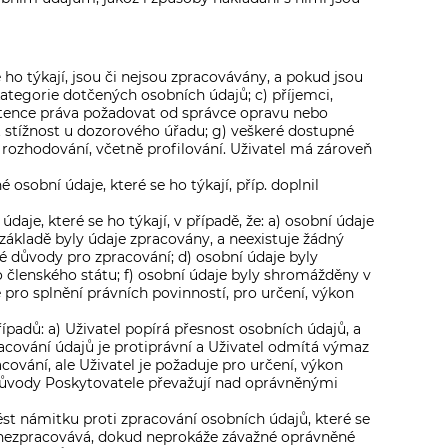
 ho týkají, jsou či nejsou zpracovávány, a pokud jsou
ategorie dotčených osobních údajů; c) příjemci,
stence práva požadovat od správce opravu nebo
 stížnost u dozorového úřadu; g) veškeré dostupné
rozhodování, včetně profilování. Uživatel má zároveň
sobní údaje, které se ho týkají, příp. doplnil
je, které se ho týkají, v případě, že: a) osobní údaje
 základě byly údaje zpracovány, a neexistuje žádný
né důvody pro zpracování; d) osobní údaje byly
 členského státu; f) osobní údaje byly shromážděny v
 pro splnění právních povinností, pro určení, výkon
ípadů: a) Uživatel popírá přesnost osobních údajů, a
acování údajů je protiprávní a Uživatel odmítá výmaz
cování, ale Uživatel je požaduje pro určení, výkon
důvody Poskytovatele převažují nad oprávněnými
ést námitku proti zpracování osobních údajů, které se
e nezpracovává, dokud neprokáže závažné oprávněné