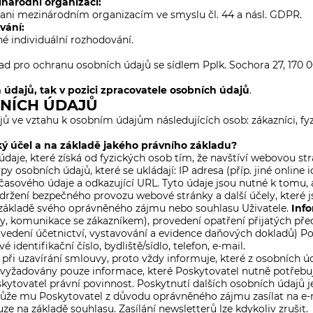
národní organizaci:
 ani mezinárodním organizacím ve smyslu čl. 44 a násl. GDPR.
vání:
é individuální rozhodování.
 pro ochranu osobních údajů se sídlem Pplk. Sochora 27, 170 00
 údajů, tak v pozici zpracovatele osobních údajů
.
NÍCH ÚDAJŮ
jů ve vztahu k osobním údajům následujících osob: zákazníci, fy
ký účel a na základě jakého právního základu?
daje, které získá od fyzických osob tím, že navštíví webovou st
 osobních údajů, které se ukládají: IP adresa (příp. jiné online 
č. časového údaje a odkazující URL. Tyto údaje jsou nutné k tom
ržení bezpečného provozu webové stránky a další účely, které
 základě svého oprávněného zájmu nebo souhlasu Uživatele.
Info
, komunikace se zákazníkem), provedení opatření přijatých př
vedení účetnictví, vystavování a evidence daňových dokladů) Po
é identifikační číslo, bydliště/sídlo, telefon, e-mail.
 při uzavírání smlouvy, proto vždy informuje, které z osobních 
u vyžadovány pouze informace, které Poskytovatel nutně potřebu
kytovatel právní povinnost. Poskytnutí dalších osobních údajů j
 může mu Poskytovatel z důvodu oprávněného zájmu zasílat na e
e na základě souhlasu. Zasílání newsletterů lze kdykoliv zrušit.