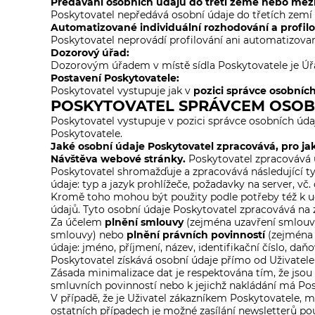
Předávání osobních údajů do třetí země nebo mezi
Poskytovatel nepředává osobní údaje do třetích zemí
Automatizované individuální rozhodování a profilo
Poskytovatel neprovádí profilování ani automatizovan
Dozorový úřad:
Dozorovým úřadem v místě sídla Poskytovatele je Úřad
Postavení Poskytovatele:
Poskytovatel vystupuje jak v
pozici správce osobních
POSKYTOVATEL SPRÁVCEM OSOB
Poskytovatel vystupuje v pozici správce osobních úda
Poskytovatele.
Jaké osobní údaje Poskytovatel zpracovává, pro ja
Návštěva webové stránky.
Poskytovatel zpracovává ú
Poskytovatel shromažďuje a zpracovává následující typy
údaje: typ a jazyk prohlížeče, požadavky na server, v
Kromě toho mohou být použity podle potřeby též k ud
údajů. Tyto osobní údaje Poskytovatel zpracovává na
Za účelem
plnění smlouvy
(zejména uzavření smlouvy
smlouvy) nebo
plnění právních povinností
(zejména 
údaje: jméno, příjmení, název, identifikační číslo, daňov
Poskytovatel získává osobní údaje přímo od Uživatele
Zásada minimalizace dat je respektována tím, že jso
smluvních povinností nebo k jejichž nakládání má Pos
V případě, že je Uživatel zákazníkem Poskytovatele,
ostatních případech je možné zasílání newsletterů pouz