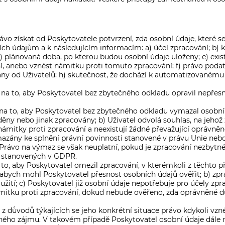
vo získat od Poskytovatele potvrzení, zda osobní údaje, které se
ch údajům a k následujícím informacím: a) účel zpracování; b) k
) plánovaná doba, po kterou budou osobní údaje uloženy; e) exi
, anebo vznést námitku proti tomuto zpracování; f) právo podat
ány od Uživatelů; h) skutečnost, že dochází k automatizovanému 
a to, aby Poskytovatel bez zbytečného odkladu opravil nepřesné o
a to, aby Poskytovatel bez zbytečného odkladu vymazal osobní úda
děny nebo jinak zpracovány; b) Uživatel odvolá souhlas, na jehož
 námitky proti zpracování a neexistují žádné převažující oprávně
azány ke splnění právní povinnosti stanovené v právu Unie nebo
 Právo na výmaz se však neuplatní, pokud je zpracování nezbytné
h stanovených v GDPR.
to, aby Poskytovatel omezil zpracování, v kterémkoli z těchto př
abych mohl Poskytovatel přesnost osobních údajů ověřit; b) zpr
ití; c) Poskytovatel již osobní údaje nepotřebuje pro účely zpra
ámitku proti zpracování, dokud nebude ověřeno, zda oprávněné 
z důvodů týkajících se jeho konkrétní situace právo kdykoli vzn
něného zájmu. V takovém případě Poskytovatel osobní údaje dál