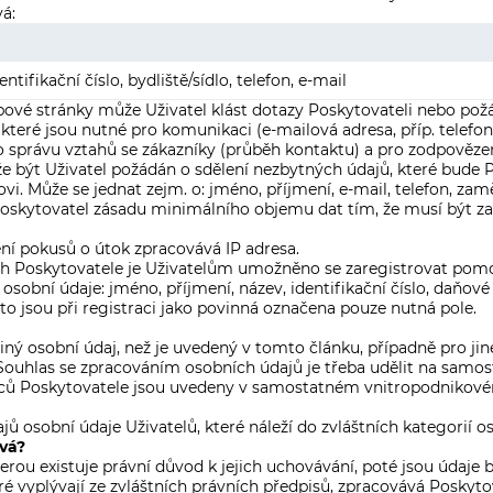
á:
ntifikační číslo, bydliště/sídlo, telefon, e-mail
vé stránky může Uživatel klást dotazy Poskytovateli nebo pož
které jsou nutné pro komunikaci (e-mailová adresa, příp. telefonn
 pro správu vztahů se zákazníky (průběh kontaktu) a pro zodpověz
 může být Uživatel požádán o sdělení nezbytných údajů, které bud
i. Může se jednat zejm. o: jméno, příjmení, e-mail, telefon, za
oskytovatel zásadu minimálního objemu dat tím, že musí být zad
ní pokusů o útok zpracovává IP adresa.
 Poskytovatele je Uživatelům umožněno se zaregistrovat pomoc
osobní údaje: jméno, příjmení, název, identifikační číslo, daňové id
to jsou při registraci jako povinná označena pouze nutná pole.
ný osobní údaj, než je uvedený v tomto článku, případně pro jin
uhlas se zpracováním osobních údajů je třeba udělit na samosta
ců Poskytovatele jsou uvedeny v samostatném vnitropodnikové
 osobní údaje Uživatelů, které náleží do zvláštních kategorií o
vá?
rou existuje právní důvod k jejich uchovávání, poté jsou údaje
é vyplývají ze zvláštních právních předpisů, zpracovává Poskyto