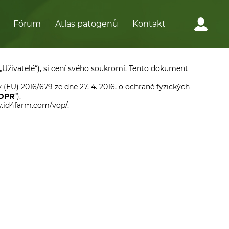
Fórum
Atlas patogenů
Kontakt
n „Uživatelé“), si cení svého soukromí. Tento dokument
EU) 2016/679 ze dne 27. 4. 2016, o ochraně fyzických
DPR
“).
w.id4farm.com/vop/.