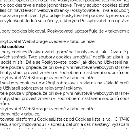
 svého oprávněného zájmu Poskytovatel používá technicky nezb
nat o cookies trvalé nebo jednorázové. Trvalý soubor cookies zůst
dalších návštěvách webové stránky Poskytovatele. Trvalé soubo
se zavře prohlížeč. Tyto údaje Poskytovatel používá k provozová
o vylepšení. Jedná se o účely, u kterých Poskytovatel má oprávně
soubory cookies blokoval. Poskytovatel upozorňuje, že v takové
skytovatel WebStorage uvedené v tabulce níže.
lší cookies:
bory cookies Poskytovateli pomáhají analyzovat, jak Uživatelé 
ch stránek. Tyto soubory cookies umožňují například zjistit, ja
ální síti. Dále se Poskytovatel dozví, jak dlouho Uživatelé na st
ele pouze v případě, že při své první návštěvě webových stránek 
tnuty, stačí provést změnu v Podrobném nastavení souborů coo
skytovatel WebStorage uvedené v tabulce níže.
soubory cookies umožňují zobrazovat reklamu na základě prefer
e Uživateli zobrazovat relevantní reklamy.
ele pouze v případě, že při své první návštěvě webových stránek 
uty, stačí provést změnu v Podrobném nastavení souborů cookie
jmům.
skytovatel WebStorage uvedené v tabulce níže.
vedeny níže v tabulce.
vatel platformu CookiesLišta.cz od Cookies lišta, s.r.o., IČ: 1741
ížeči, anonymizovanou IP adresu, datum a čas návštěvy, vyžádán