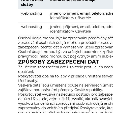
Druh a účel
Předávané osobní údaje
služby
webhosting
jméno, příjmení, email, telefon, adre
identifikátory uživatele
webhosting
jméno, příjmení, email, telefon, adre
identifikátory uživatele
Osobní údaje mohou být ke zpracování předávány té
Zpracování osobních údajů mohou provádět zpracovat
zabezpečení těchto dat s vymezením účelu zpracování
Osobní údaje mohou být za určitých podmínek zpříst
pravomocí) nebo mohou být poskytnuty jiným subje
ZPŮSOBY ZABEZPEČENÍ DAT
Za účelem zabezpečení dat Uživatele proti jejich ne
opatření.
Poskytovatel dbá na to, aby v případě umístění serv
třetí osoby.
Veškerá data jsou umístěna pouze na serverech umís
zajišťovanou právními předpisy České republiky.
Poskytovatel využívá následující postupy pro zabezpeč
datům Uživatele, zejm. užití firewallů, aktualizovaný
vysokou koncentrací zpracování osobních údajů je ch
zapracovány do vnitřních předpisů Poskytovatele, kt
osob, které mají přístup k osobním údajům a možnost