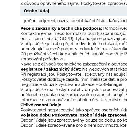
Z důvodu oprávněného zájmu Poskytovatel zpracováv
Osobní údaj
jméno, příjmení, název, identifikační číslo, daňové ide
Péče o zákazníky a technická podpora:
Pomocí webo
Kontaktní e-mail nebo formulář slouží k zadání údajů, 
odst. 1, písm. a) a b) GDPR). Tyto údaje se používají
V případě, že je třeba přijetí individuálního řešení,
odpovídající úrovně podpory individuálnímu zákazníkov
Při používání všech komunikačních kanálů dodržuje P
zpracování požadavku.
Navíc se z důvodů technického zabezpečení a odvráce
Registrace / zákaznický účet:
Na webových stránkách
Při registraci jsou Poskytovateli sdělovány následující 
Poskytovatel dodržuje zásadu minimalizace dat, a pro
Registrace slouží k využívání aplikace HoofManager.
V případě, že má Poskytovatel v úmyslu zpracovávat ji
uděleného souhlasu se zpracováním osobních údajů. So
Informace o zpracovávání osobních údajů zaměstnan
Citlivé osobní údaje
Poskytovatel nezpracovává jako správce osobních údajů
Po jakou dobu Poskytovatel osobní údaje zpracová
Osobní údaje jsou zpracovávány pouze po dobu, po kte
Osobní údaje zpracovávané pro plnění povinností, kter