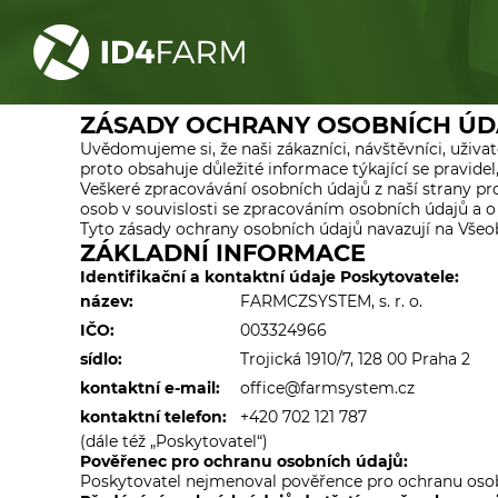
ZÁSADY OCHRANY OSOBNÍCH ÚD
Uvědomujeme si, že naši zákazníci, návštěvníci, uživat
proto obsahuje důležité informace týkající se pravidel
Veškeré zpracovávání osobních údajů z naší strany pr
osob v souvislosti se zpracováním osobních údajů a o
Tyto zásady ochrany osobních údajů navazují na Vše
ZÁKLADNÍ INFORMACE
Identifikační a kontaktní údaje Poskytovatele:
název:
FARMCZSYSTEM, s. r. o.
IČO:
003324966
sídlo:
Trojická 1910/7, 128 00 Praha 2
kontaktní e-mail:
office@farmsystem.cz
kontaktní telefon:
+420 702 121 787
(dále též „Poskytovatel“)
Pověřenec pro ochranu osobních údajů:
Poskytovatel nejmenoval pověřence pro ochranu osob